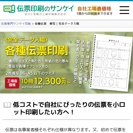
伝票専門サンケイ印刷
>
各種伝票 複写｜完全データ入稿
低コストで自社にぴったりの伝票を小ロ
ット印刷したい方へ！
伝票は各事業者様それぞれ仕様が異なります。又、初めて伝票を