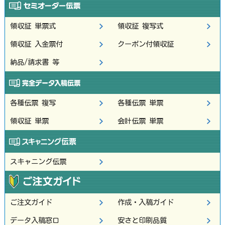
領収証 単票式
領収証 複写式
領収証 入金票付
クーポン付領収証
納品/請求書 等
各種伝票 複写
各種伝票 単票
領収証 単票
会計伝票 単票
スキャニング伝票
ご注文ガイド
作成・入稿ガイド
データ入稿窓口
安さと印刷品質