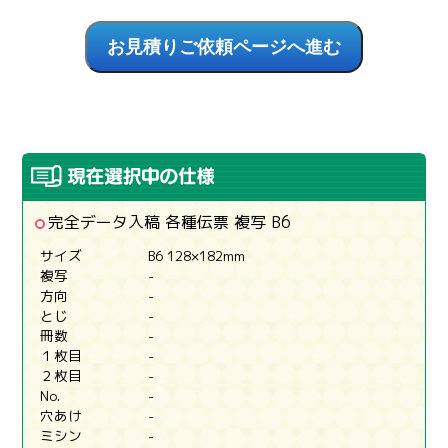
完全データ入稿 各種伝票 複写 B6
サイズ
B6 128×182mm
複写
-
方向
-
とじ
-
冊数
-
１枚目
-
２枚目
-
No.
-
穴あけ
-
ミシン
-