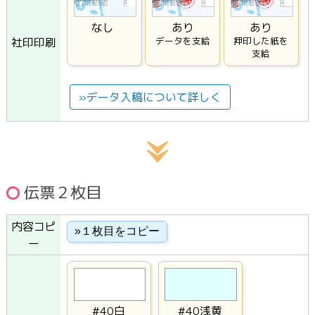
なし
あり
あり
社印印刷
データを支給
押印した紙を
支給
»データ入稿について詳しく
伝票２枚目
内容コピ
ー
#40白
#40浅黄