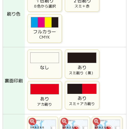
１色刷り
２色刷り
８色から選択
スミ＋赤
刷り色
フルカラー
CMYK
なし
あり
スミ刷り（黒）
裏面印刷
あり
あり
スミ＋アカ刷り
アカ刷り