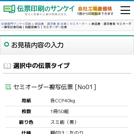
伝票専門サンケイ印刷
>
納品書・請求書 等 伝票｜セミオーダー
>
納品書・請求書等 セミオーダ
ー複写伝票印刷｜自動見積り｜セミオーダー伝票
お見積内容の入力
選択中の伝票タイプ
セミオーダー複写伝票 [No01]
用紙
各CCP40kg
枚数
1冊50組
刷り色
スミ刷（黒）
仕様
糊付け：左のり