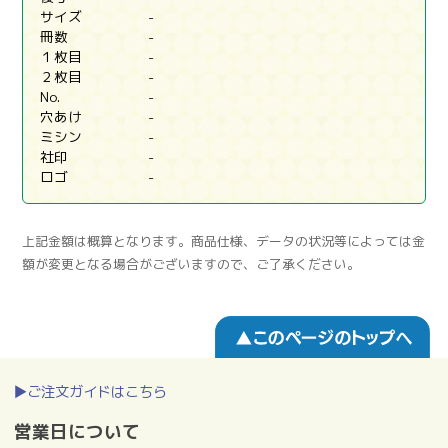
サイズ
-
冊数
-
１枚目
-
２枚目
-
No.
-
穴あけ
-
ミシン
-
社印
-
ロゴ
-
上記金額は概算となります。商品仕様、データの状況等によっては金
額が変更となる場合がございますので、ご了承ください。
▶ご注文ガイドはこちら
営業日について