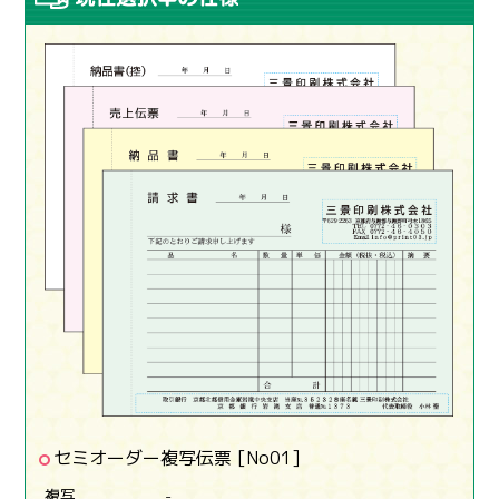
セミオーダー複写伝票 [No01]
複写
-