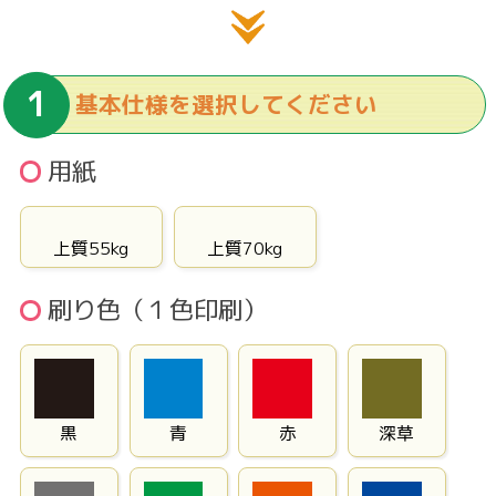
基本仕様を選択してください
用紙
上質55kg
上質70kg
刷り色（１色印刷）
黒
青
赤
深草