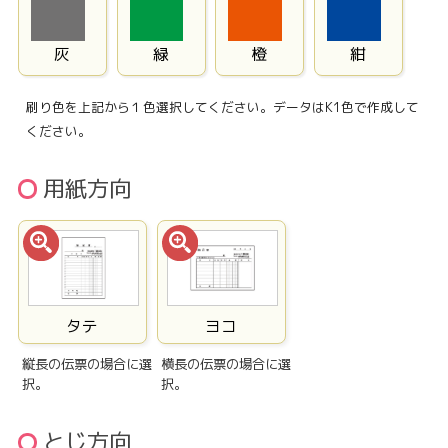
灰
緑
橙
紺
刷り色を上記から１色選択してください。データはK1色で作成して
ください。
用紙方向
タテ
ヨコ
縦長の伝票の場合に選
横長の伝票の場合に選
択。
択。
とじ方向