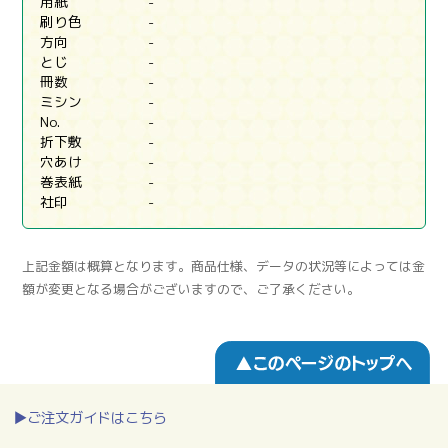
用紙
-
刷り色
-
方向
-
とじ
-
冊数
-
ミシン
-
No.
-
折下敷
-
穴あけ
-
巻表紙
-
社印
-
上記金額は概算となります。商品仕様、データの状況等によっては金
額が変更となる場合がございますので、ご了承ください。
▶ご注文ガイドはこちら